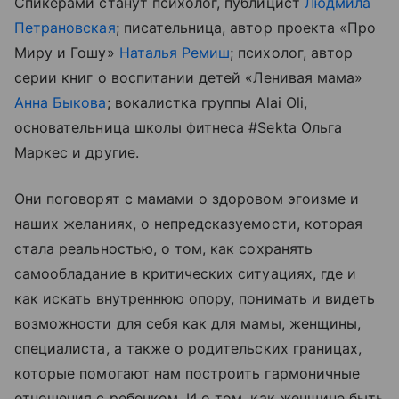
Спикерами станут психолог, публицист
Людмила
Петрановская
; писательница, автор проекта «Про
Миру и Гошу»
Наталья Ремиш
; психолог, автор
серии книг о воспитании детей «Ленивая мама»
Анна Быкова
; вокалистка группы Alai Oli,
основательница школы фитнеса #Sekta Ольга
Маркес и другие.
Они поговорят с мамами о здоровом эгоизме и
наших желаниях, о непредсказуемости, которая
стала реальностью, о том, как сохранять
самообладание в критических ситуациях, где и
как искать внутреннюю опору, понимать и видеть
возможности для себя как для мамы, женщины,
специалиста, а также о родительских границах,
которые помогают нам построить гармоничные
отношения с ребенком. И о том, как женщине быть