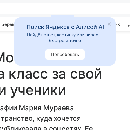
Беременность
Развитие
Почемучка
Учебник
Поиск Яндекса с Алисой AI
Найдёт ответ, картинку или видео —
быстро и точно
 Москвы
Попробовать
 класс за свой
и ученики
графии Мария Мураева
транство, куда хочется
публиковала в соцсетях. Ее