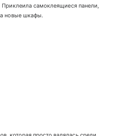
т. Приклеила самоклеящиеся панели,
ла новые шкафы.
в, которая просто валялась среди