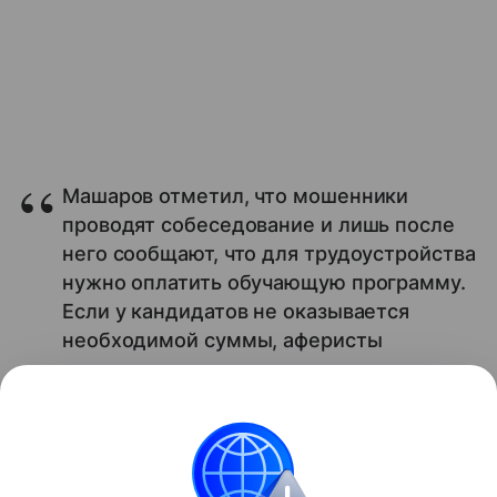
Машаров отметил, что мошенники
проводят собеседование и лишь после
него сообщают, что для трудоустройства
нужно оплатить обучающую программу.
Если у кандидатов не оказывается
необходимой суммы, аферисты
предлагают им взять кредит.
По данным KP.RU, подростки в возрасте 14-17 лет
чаще становятся жертвами мошенников.