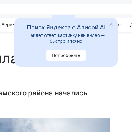
Беременность
Развитие
Почемучка
Учебник
Поиск Яндекса с Алисой AI
Найдёт ответ, картинку или видео —
быстро и точно
ла ребенка на
Попробовать
амского района начались