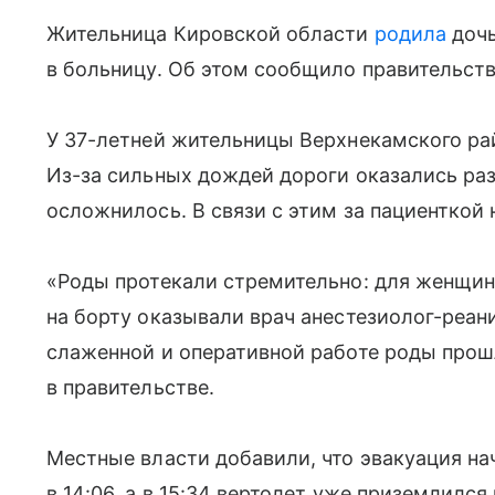
Жительница Кировской области
родила
дочь
в больницу. Об этом сообщило правительств
У 37-летней жительницы Верхнекамского ра
Из-за сильных дождей дороги оказались ра
осложнилось. В связи с этим за пациенткой
«Роды протекали стремительно: для женщи
на борту оказывали врач анестезиолог-реан
слаженной и оперативной работе роды прош
в правительстве.
Местные власти добавили, что эвакуация н
в 14:06, а в 15:34 вертолет уже приземлилс