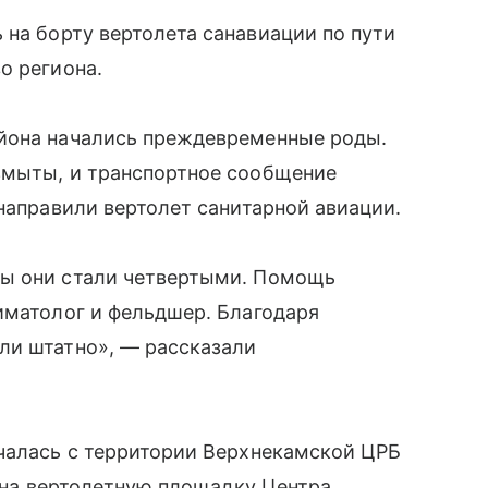
 на борту вертолета санавиации по пути
о региона.
йона начались преждевременные роды.
змыты, и транспортное сообщение
 направили вертолет санитарной авиации.
ны они стали четвертыми. Помощь
иматолог и фельдшер. Благодаря
ли штатно», — рассказали
ачалась с территории Верхнекамской ЦРБ
я на вертолетную площадку Центра