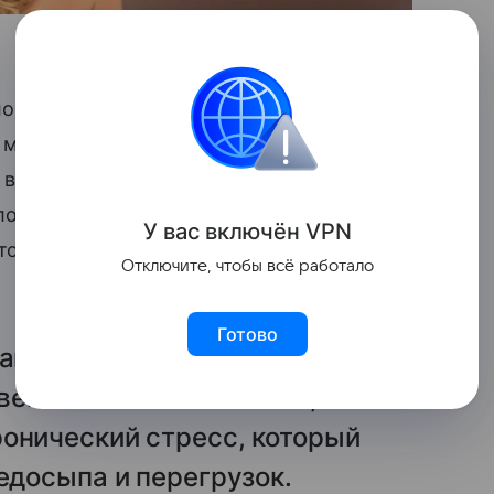
сло жалоб на потерю волос увеличилось
у мужчин это проявляется в области
 в свою очередь, расширяется пробор,
ловы. «Если раньше с этим чаще
У вас включ
ён
V
P
N
нтов все больше молодых людей 18–23
Отключите, чтобы всё работало
Готово
лавной причиной изменений во
венность. Помимо этого,
онический стресс, который
едосыпа и перегрузок.