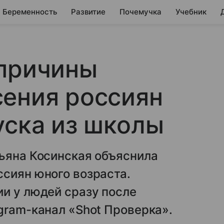
Беременность
Развитие
Почемучка
Учебник
 причины
сения россиян
уска из школы
тьяна Косинская объяснила
сиян юного возраста.
и у людей сразу после
gram-канал «Shot Проверка».