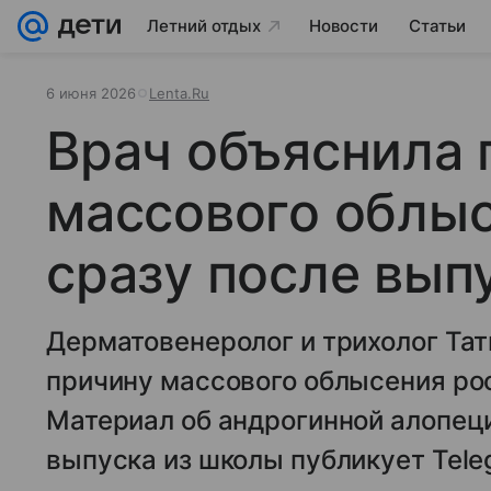
Летний отдых
Новости
Статьи
6 июня 2026
Lenta.Ru
Врач объяснила
массового облы
сразу после вып
Дерматовенеролог и трихолог Та
причину массового облысения рос
Материал об андрогинной алопеци
выпуска из школы публикует Tele