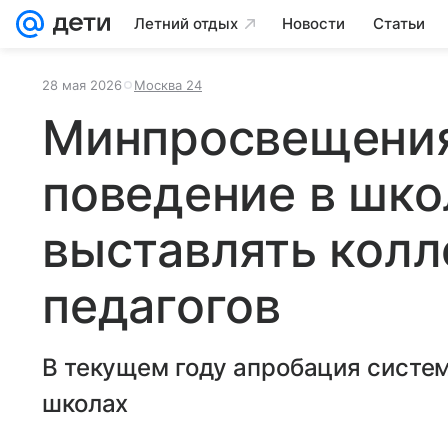
Летний отдых
Новости
Статьи
28 мая 2026
Москва 24
Минпросвещения
поведение в шко
выставлять колл
педагогов
В текущем году апробация систем
школах