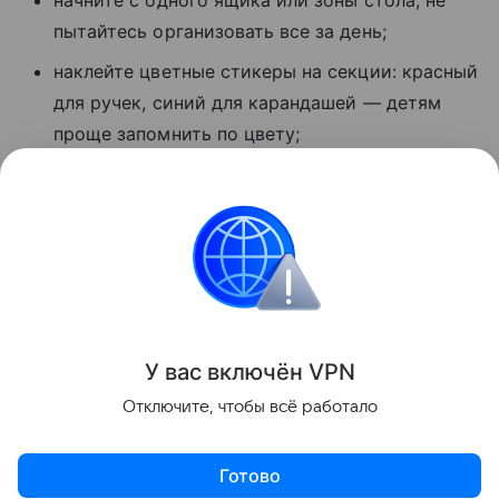
начните с одного ящика или зоны стола, не
пытайтесь организовать все за день;
наклейте цветные стикеры на секции: красный
для ручек, синий для карандашей — детям
проще запомнить по цвету;
раз в неделю проводите пятиминутную
ревизию вместе: высыпайте содержимое,
протирайте и раскладывайте заново. Это
работает как ритуал.
Что купить
У вас включ
ён
V
P
N
Поделиться
Отключите, чтобы всё работало
Готово