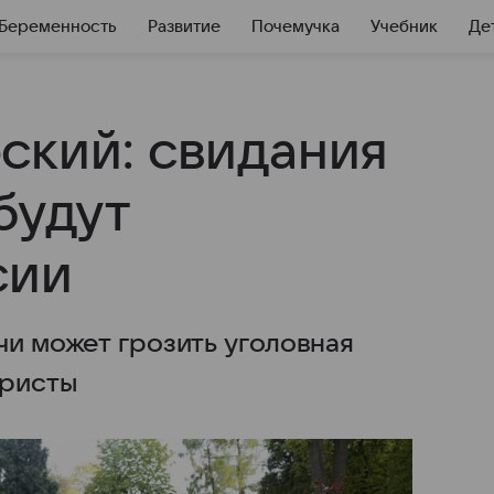
Беременность
Развитие
Почемучка
Учебник
Де
ский: свидания
будут
сии
чи может грозить уголовная
юристы