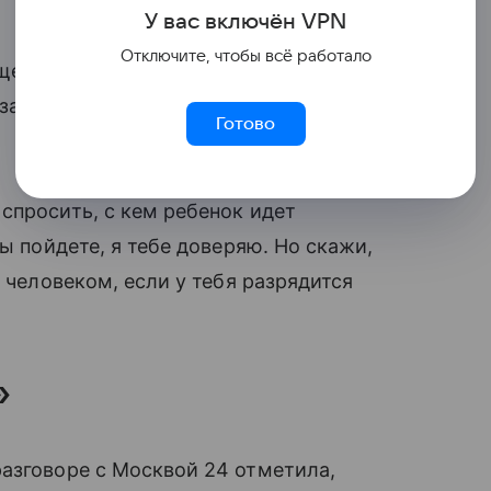
У вас включ
ён
V
P
N
Отключите, чтобы всё работало
ще на свидание, эксперт рекомендовал
запрет сладок» и хочется сделать все
Готово
спросить, с кем ребенок идет
вы пойдете, я тебе доверяю. Но скажи,
м человеком, если у тебя разрядится
»
азговоре с Москвой 24 отметила,