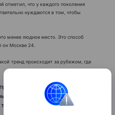
й отметил, что у каждого поколения
твительно нуждаются в том, чтобы
это менее людное место. Это способ
л он Москве 24.
такой тренд происходит за рубежом, где
опросе нет драматизации.
ы, как переход к другой жизни.
 такие встречи будет настолько