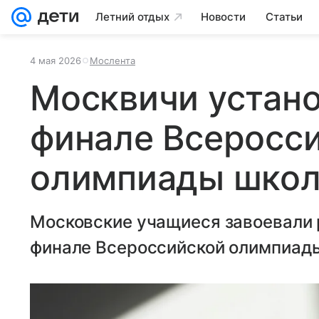
Летний отдых
Новости
Статьи
4 мая 2026
Мослента
Москвичи устано
финале Всеросс
олимпиады школ
Московские учащиеся завоевали 
финале Всероссийской олимпиады