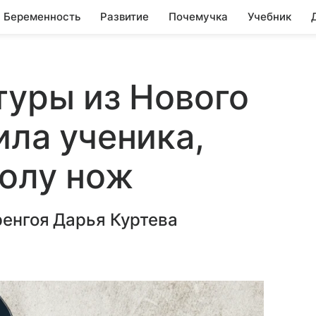
Беременность
Развитие
Почемучка
Учебник
туры из Нового
ила ученика,
колу нож
ренгоя Дарья Куртева