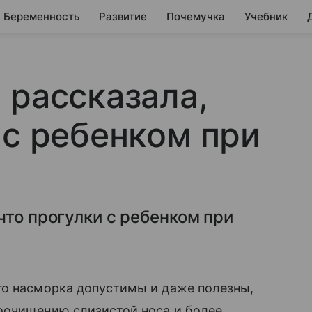
Беременность
Развитие
Почемучка
Учебник
 рассказала,
 с ребенком при
что прогулки с ребенком при
го насморка допустимы и даже полезны,
оочищению слизистой носа и более