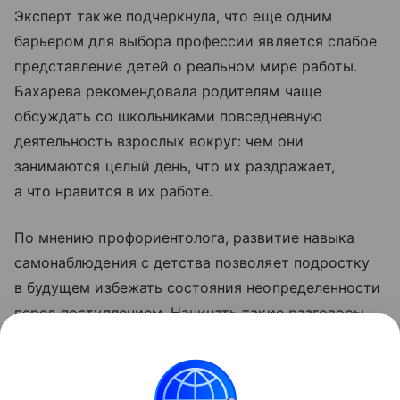
Эксперт также подчеркнула, что еще одним
барьером для выбора профессии является слабое
представление детей о реальном мире работы.
Бахарева рекомендовала родителям чаще
обсуждать со школьниками повседневную
деятельность взрослых вокруг: чем они
занимаются целый день, что их раздражает,
а что нравится в их работе.
По мнению профориентолога, развитие навыка
самонаблюдения с детства позволяет подростку
в будущем избежать состояния неопределенности
перед поступлением. Начинать такие разговоры
можно в любом возрасте, заменив формальные
вопросы живым интересом к текущим действиям
ребенка.