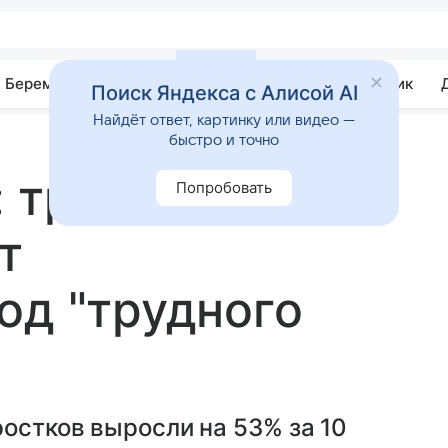
Беременность
Развитие
Почемучка
Учебник
Поиск Яндекса с Алисой AI
Найдёт ответ, картинку или видео —
быстро и точно
: тревожность у
Попробовать
т
од "трудного
остков выросли на 53% за 10