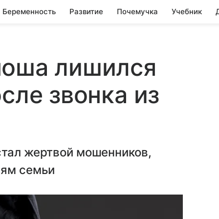
Беременность
Развитие
Почемучка
Учебник
ноша лишился
сле звонка из
стал жертвой мошенников,
иям семьи