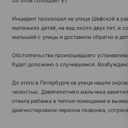
Об этом сообщает E1.
Инцидент произошел на улице Шефской в ра
маленьких детей, на вид около двух лет, и
малышей с улицы и доставили обратно в детс
Обстоятельства произошедшего устанавлива
будет доложено о случившемся. Возбуждено
До этого в Петербурге на улице нашли окро
челюстью. Девятилетнего мальчика заметил
отвела ребенка в теплое помещение и вызв
диагностировали перелом позвонка, сотрясе