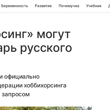
Беременность
Развитие
Почемучка
Учебник
синг» могут
арь русского
ли официально
дерации хоббихорсинга
м запросом