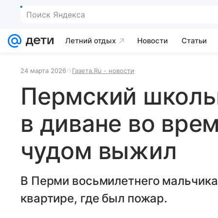
Летний отдых
Новости
Статьи
24 марта 2026
Газета.Ru - новости
Пермский школь
в диване во вре
чудом выжил
В Перми восьмилетнего мальчика
квартире, где был пожар.