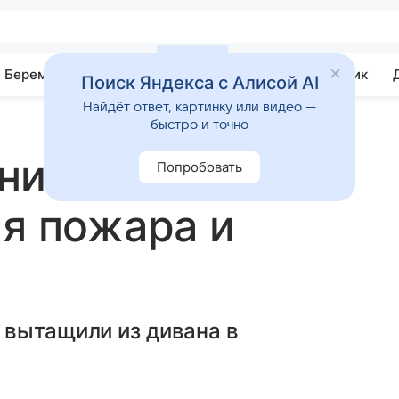
Беременность
Развитие
Почемучка
Учебник
Поиск Яндекса с Алисой AI
Найдёт ответ, картинку или видео —
быстро и точно
ник спрятался
Попробовать
мя пожара и
 вытащили из дивана в