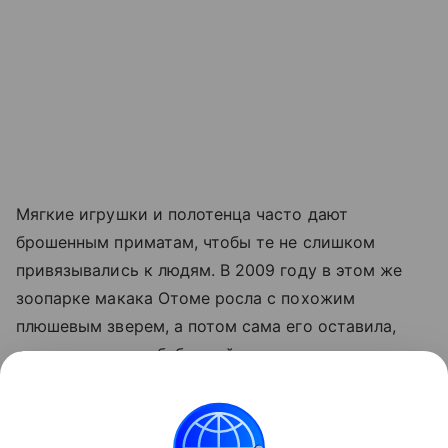
Мягкие игрушки и полотенца часто дают
брошенным приматам, чтобы те не слишком
привязывались к людям. В 2009 году в этом же
зоопарке макака Отоме росла с похожим
плюшевым зверем, а потом сама его оставила,
стала матерью и бабушкой.
Сотрудники верят, что Панча ждет такая же
полноценная жизнь.