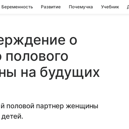
Беременность
Развитие
Почемучка
Учебник
ерждение о
 полового
ны на будущих
ый половой партнер женщины
 детей.