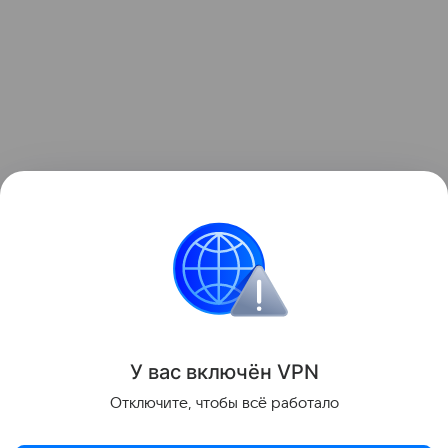
Интересные факты
У вас включ
ён
V
P
N
Поделиться
Отключите, чтобы всё работало