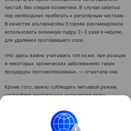
чистой, без следов косметики. В случае забитых
пор необходимо прибегать к регулярным чисткам.
В качестве альтернативы Егорова рекомендовала
использовать энзимную пудру 2−3 раза в неделю
для удаления ороговевшего слоя.
«Но здесь важно учитывать тип кожи: при розацеа
и некоторых хронических заболеваниях такие
процедуры противопоказаны», — отметила она.
Кроме того, важно соблюдать питьевой режим,
употребляя достаточное количество воды
в день — около 2−3 литров в зависимости
от веса — и использовать средства строго
по типу кожи.