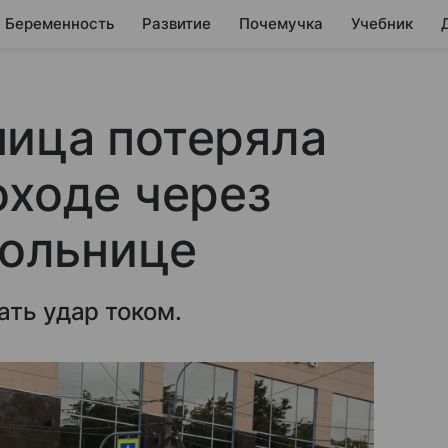
Беременность
Развитие
Почемучка
Учебник
ница потеряла
оходе через
больнице
ать удар током.