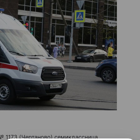
№ 1173 (Чертаново) семиклассница