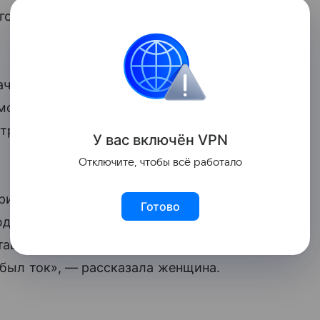
го заведения. Мать девочки утверждает,
ачи предварительно диагностировали у
озга — потеряв сознание, она ударилась
трела видео с камер наблюдения вместе
У вас включ
ён
V
P
N
Отключите, чтобы всё работало
прикладывает карту к турникету и ее
Готово
юди постепенно обтекают и падают, она
авить, как потерю сознания, но
 был ток», — рассказала женщина.