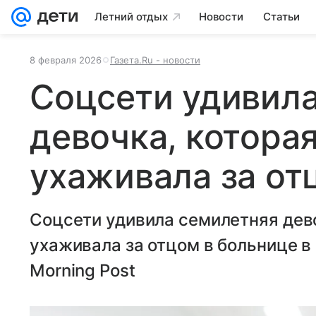
Летний отдых
Новости
Статьи
8 февраля 2026
Газета.Ru - новости
Соцсети удивил
девочка, котора
ухаживала за от
Соцсети удивила семилетняя дево
ухаживала за отцом в больнице в 
Morning Post