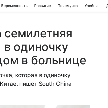
Беременность
Развитие
Почемучка
Учебник
а семилетняя
я в одиночку
цом в больнице
чка, которая в одиночку
Китае, пишет South China