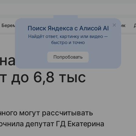
Беременность
Развитие
Почемучка
Учебник
Поиск Яндекса с Алисой AI
Найдёт ответ, картинку или видео —
быстро и точно
на: больничные
Попробовать
т до 6,8 тыс
ного могут рассчитывать
точнила депутат ГД Екатерина