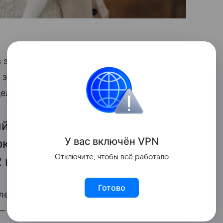
 этом году составят от около 900 рублей
т зарплаты. Об этом ТАСС заявила член
делам ветеранов Екатерина Стенякина.
й размер больничного могут
У вас включ
ён
V
P
N
кой зарплатой,
Отключите, чтобы всё работало
2 миллионов рублей.
Готово
ет. Если стаж меньше 8 лет, то выплата
— то 60% от среднего заработка