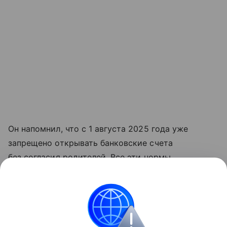
Он напомнил, что с 1 августа 2025 года уже
запрещено открывать банковские счета
без согласия родителей. Все эти нормы
направлены на защиту детей от действий
мошенников и вовлечения их в преступную
деятельность, подчеркнул спикер ГД.