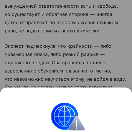
вынужденной ответственности есть и свобода,
но существует и обратная сторона — иногда
детей отправляют во взрослую жизнь слишком
рано, не подготовив их психологически.
Эксперт подчеркнула, что крайности — либо
чрезмерная опека, либо резкий разрыв —
одинаково вредны. Она сравнила процесс
взросления с обучением плаванию, отметив,
что невозможно научиться этому, не войдя в воду.
Так же, по ее словам, нельзя стать взрослым,
не прожив одиночество и необходимость
самостоятельно принимать решения и нести
за них ответственность.
Психология