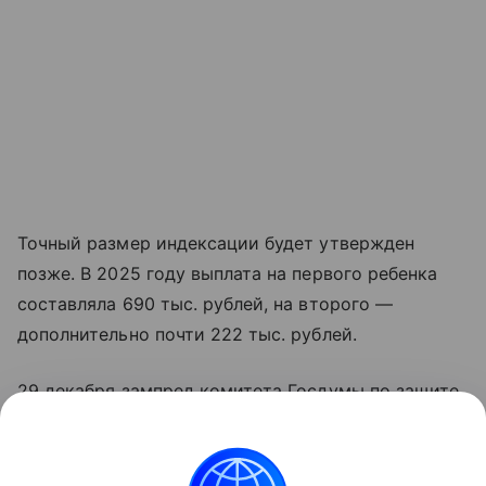
Точный размер индексации будет утвержден
позже. В 2025 году выплата на первого ребенка
составляла 690 тыс. рублей, на второго —
дополнительно почти 222 тыс. рублей.
29 декабря зампред комитета Госдумы по защите
семьи Виталий Милонов заявил, что материнский
капитал в России должен увеличиваться в
зависимости от числа детей в семье.