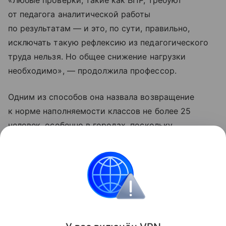
«Любые проверки, такие как ВПР, требуют
от педагога аналитической работы
по результатам — и это, по сути, правильно,
исключать такую рефлексию из педагогического
труда нельзя. Но общее снижение нагрузки
необходимо», — продолжила профессор.
Одним из способов она назвала возвращение
к норме наполняемости классов не более 25
человек, особенно в городах, поскольку
увеличение количества учащихся на одного
педагога на треть или даже 40% существенно
влияет на его работу.
Образование
Школа