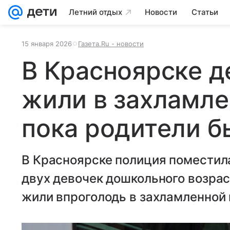
Летний отдых
Новости
Статьи
15 января 2026
Газета.Ru - новости
В Красноярске д
жили в захламле
пока родители б
В Красноярске полиция поместил
двух девочек дошкольного возрас
жили впроголодь в захламленной 