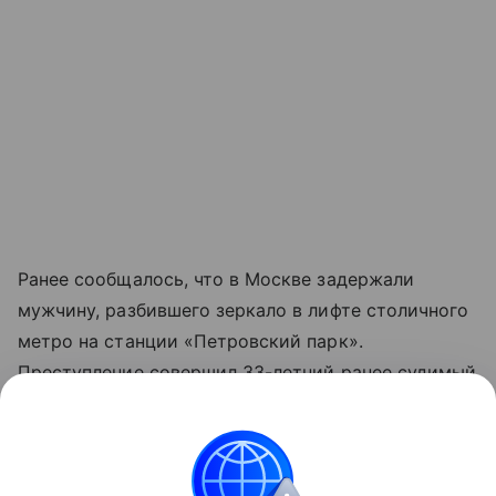
Ранее сообщалось, что в Москве задержали
мужчину, разбившего зеркало в лифте столичного
метро на станции «Петровский парк».
Преступление совершил 33-летний ранее судимый
россиянин. Выяснилось, что причиной стал его
конфликт с подругой. Он разбил зеркало в порыве
злости.