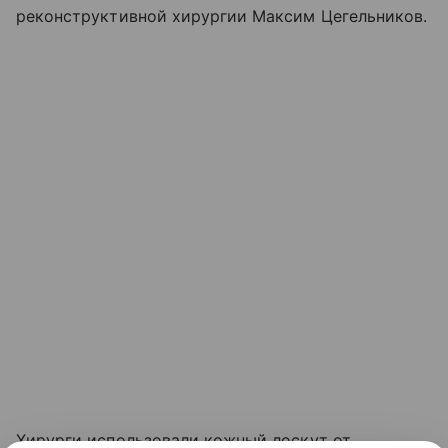
реконструктивной хирургии Максим Цегельников.
Хирурги использовали кожный лоскут от