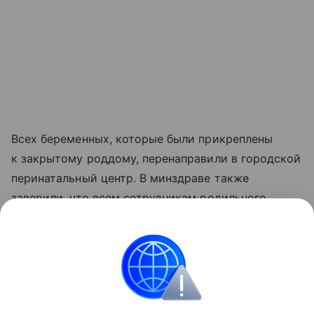
Всех беременных, которые были прикреплены
к закрытому роддому, перенаправили в городской
перинатальный центр. В минздраве также
заверили, что всем сотрудникам родильного
отделения предложили трудоустроиться на другие
вакантные места в медицинских учреждениях
города.
Все о беременности