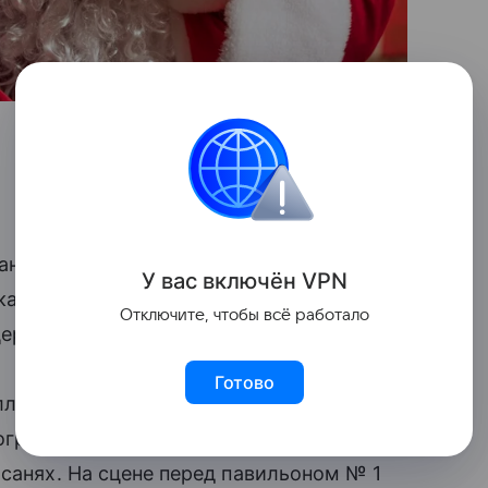
аны в ночь на 1 января ждет не только
У вас включ
ён
V
P
N
катков города, но и яркая программа
Отключите, чтобы всё работало
ерты, дискотеки, шоу и фотосессии.
Готово
ллее, отсюда отправится в путь главный
тографироваться с зимним волшебником
 санях. На сцене перед павильоном № 1