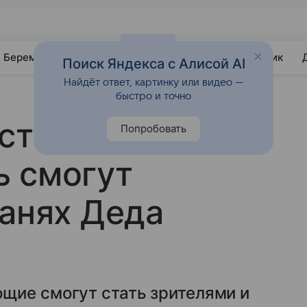
Беременность
Развитие
Почемучка
Учебник
Поиск Яндекса с Алисой AI
Найдёт ответ, картинку или видео —
быстро и точно
сты в
Попробовать
ь смогут
санях Деда
щие смогут стать зрителями и