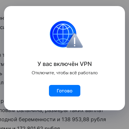
цент кафедры общественных финансов
ситета при правительстве России Игорь
я такой выплаты будет производиться
У вас включ
ён
V
P
N
тметил, что для получения семейной
 заявление через портал «Госуслуги»
Отключите, чтобы всё работало
или МФЦ.
Готово
ут размеры пособий по беременности
 словам Балынина, размеры таких выплат
плодной беременности и 138 953,88 рубля
ями и 172 801,62 рубля