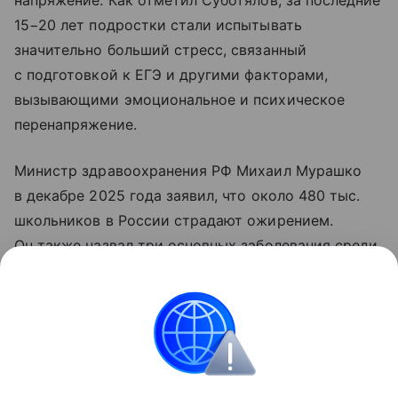
напряжение. Как отметил Суботялов, за последние
15−20 лет подростки стали испытывать
значительно больший стресс, связанный
с подготовкой к ЕГЭ и другими факторами,
вызывающими эмоциональное и психическое
перенапряжение.
Министр здравоохранения РФ Михаил Мурашко
в декабре 2025 года заявил, что около 480 тыс.
школьников в России страдают ожирением.
Он также назвал три основных заболевания среди
учащихся: болезни органов дыхания, глаз
и опорно-двигательного аппарата, в частности,
сколиоз.
Здоровье детей