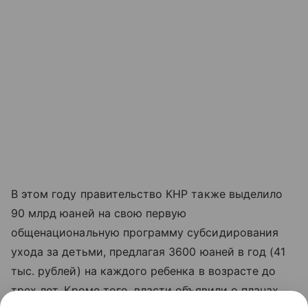
В этом году правительство КНР также выделило
90 млрд юаней на свою первую
общенациональную программу субсидирования
ухода за детьми, предлагая 3600 юаней в год (41
тыс. рублей) на каждого ребенка в возрасте до
трех лет. Кроме того, власти объявили о планах