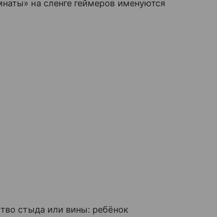
наты» на сленге геймеров именуются
тво стыда или вины: ребёнок