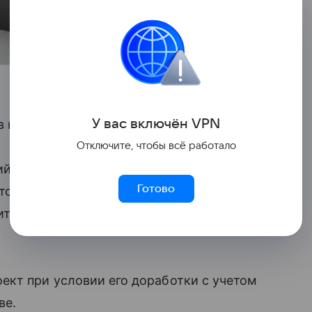
У вас включ
ён
V
P
N
в кабмина.
Отключите, чтобы всё работало
й в статью 70 Трудового кодекса,
Готово
только матерям детей до полутора лет.
тета Госдумы по труду, соцполитике и
ект при условии его доработки с учетом
ве.