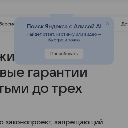
Беременность
Развитие
Почемучка
Учебник
Де
Поиск Яндекса с Алисой AI
Найдёт ответ, картинку или видео —
быстро и точно
ожили
Попробовать
вые гарантии
тьми до трех
о законопроект, запрещающий