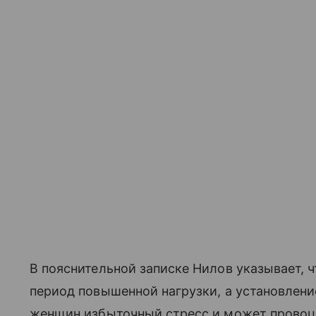
В пояснительной записке Нилов указывает, ч
период повышенной нагрузки, а установлени
женщин избыточный стресс и может прово