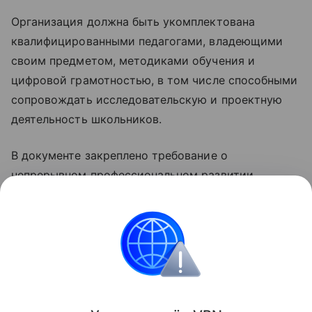
Организация должна быть укомплектована
квалифицированными педагогами, владеющими
своим предметом, методиками обучения и
цифровой грамотностью, в том числе способными
сопровождать исследовательскую и проектную
деятельность школьников.
В документе закреплено требование о
непрерывном профессиональном развитии
педагогов: дополнительные профессиональные
программы они должны осваивать не реже одного
раза в три года.
Образование