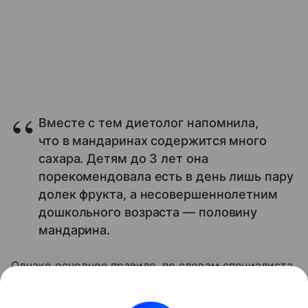
Вместе с тем диетолог напомнила,
что в мандаринах содержится много
сахара. Детям до 3 лет она
порекомендовала есть в день лишь пару
долек фрукта, а несовершеннолетним
дошкольного возраста — половину
мандарина.
Однако основное правило, по словам специалиста,
сводится к умеренности и учету индивидуальных
особенностей. Также важно следить за своей