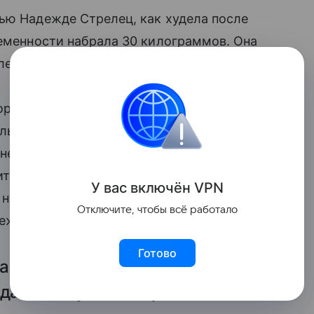
ью Надежде Стрелец, как худела после
ременности набрала 30 килограммов. Она
сле помогло грудное вскармливание.
ормить сына грудью. И я думаю, это
ельное грудное вскармливание полезно
онечно спорт. Я вернулась к упражнениям,
тельно. Это заняло около года.
У вас включ
ён
V
P
N
 на диете. Я спокойно и естественно
Отключите, чтобы всё работало
реживала», — призналась артистка.
Готово
 26 января 2012 года в одной
 дала сыну имя Мерлин