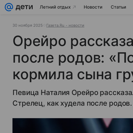
Летний отдых
Новости
Статьи
30 ноября 2025
Газета.Ru - новости
Орейро рассказа
после родов: «П
кормила сына г
Певица Наталия Орейро рассказа
Стрелец, как худела после родов.