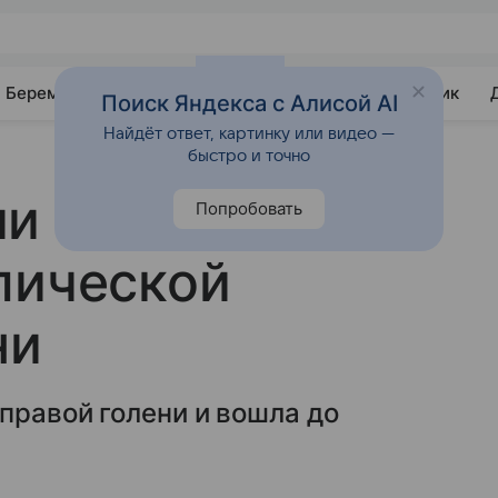
Беременность
Развитие
Почемучка
Учебник
Поиск Яндекса с Алисой AI
Найдёт ответ, картинку или видео —
быстро и точно
и спасли
Попробовать
лической
ни
правой голени и вошла до