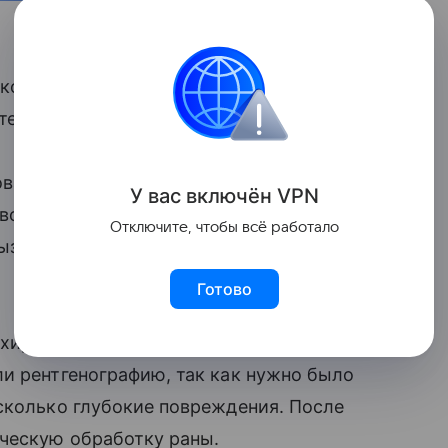
 которого в ноге застряла металлическая
 телеграм-канале Депздрава столицы.
овати и неудачно приземлился
У вас включ
ён
V
P
N
вой голени, а части игрушки вошли
Отключите, чтобы всё работало
ызвали скорую помощь, и ребенка
Готово
й хирургической помощи Магомед
и рентгенографию, так как нужно было
сколько глубокие повреждения. После
ическую обработку раны.