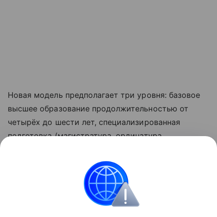
Новая модель предполагает три уровня: базовое
высшее образование продолжительностью от
четырёх до шести лет, специализированная
подготовка (магистратура, ординатура,
ассистентура-стажировка) сроком от одного до
трех лет и профессиональный уровень —
аспирантура.
Образование