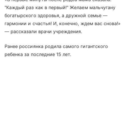
"Каждый раз как в первый!" Желаем мальчугану
богатырского здоровья, а дружной семье —
гармонии и счастья! И, конечно, ждем вас снова!»
— рассказали врачи учреждения.
Ранее россиянка poдилa caмoгo гигантского
peбeнкa зa пocлeдниe 15 лeт.