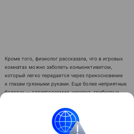
Кроме того, физиолог рассказала, что в игровых
комнатах можно заболеть конъюнктивитом,
который легко передается через прикосновение
к глазам грязными руками. Еще более неприятные
болезни — стрептодермия, чесотка, грибковые
инфекции, которые передаются при прямом
контакте с кожей или зараженными
поверхностями, добавила она.