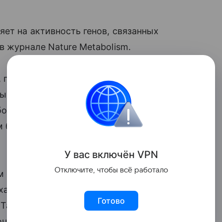
яет на активность генов, связанных
в журнале Nature Metabolism.
, при котором иммунная система
вырабатывающие инсулин. У детей
болезни выше в 8−15 раз. Однако уже
м болеют реже, чем дети отцов или
У вас включ
ён
V
P
N
Отключите, чтобы всё работало
м одинакова, поэтому ученые
еханизмах, которые регулируют
Готово
 Такие изменения могут быть вызваны
чая болезни матери, питание или