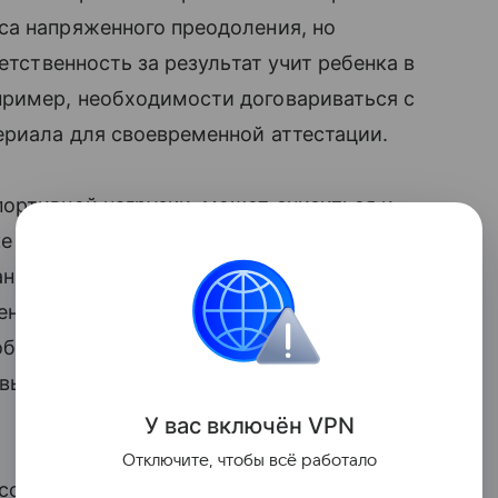
са напряженного преодоления, но
етственность за результат учит ребенка в
ример, необходимости договариваться с
ериала для своевременной аттестации.
ортивной нагрузки, может снизиться и
ке был интересный случай. Спортсмен,
занимался профессиональным спортом,
н, успешен и в образовании. Однако в 9-
бороты, тем более что впереди
а высвободилось больше времени,
У вас включ
ён
V
P
N
Отключите, чтобы всё работало
создает дефицит времени и требует