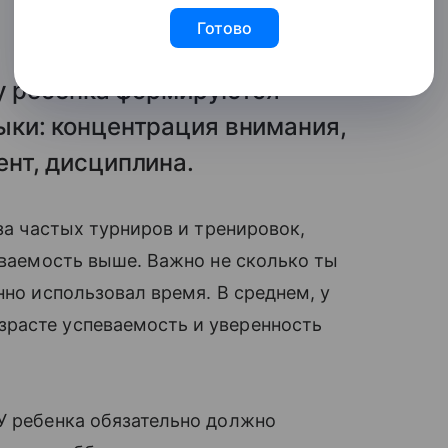
Готово
 у ребенка формируются
ки: концентрация внимания,
нт, дисциплина.
-за частых турниров и тренировок,
еваемость выше. Важно не сколько ты
нно использовал время. В среднем, у
расте успеваемость и уверенность
У ребенка обязательно должно