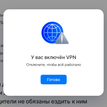
ься друг о друге и жертвовать своим
% участников опроса, проведенного
и дедушек россиян выросло – для
нных россиян заявили, что их родители
У вас включ
ён
V
P
N
то, в этом году так ответили почти
Отключите, чтобы всё работало
Готово
 дедушки должны помогать с
и живут в том же городе, но
дители не обязаны ездить к ним