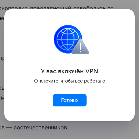
онопроект, предлагающий освободить от
некоторых детей иностранцев.
просвещения определять, кто именно
У вас включ
ён
V
P
N
Отключите, чтобы всё работало
оверка знаний «детей мигрантов, для
ым родным и которые культурно близки к
Готово
тов — соотечественников,