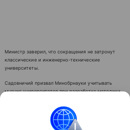
Министр заверил, что сокращения не затронут
классические и инженерно-технические
университеты.
Садовничий призвал Минобрнауки учитывать
мнение университетов при разработке методики
распределения мест и добавил, что «в диалоге
можно выработать оптимальные решения для всей
системы образования».